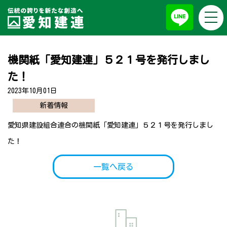
togg
お知らせ
navi
機関紙「愛知建連」５２１号を発行しまし
た！
2023年10月01日
新着情報
愛知県建設組合連合の
機関紙「愛知建連」５２１号
を発行しまし
た！
一覧へ戻る