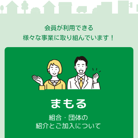
2026年03月24日
新着情報
機関紙「愛知建連」５３６号を発行しました！
会員が利用できる
様々な事業に取り組んでいます！
2026年02月27日
新着情報
「愛知建連だより」3月号を発行しました！