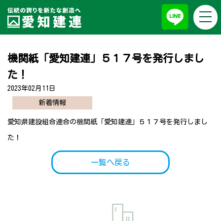
togg
お知らせ
navi
機関紙「愛知建連」５１７号を発行しまし
た！
2023年02月11日
新着情報
愛知県建設組合連合の
機関紙「愛知建連」５１７号
を発行しまし
た！
一覧へ戻る