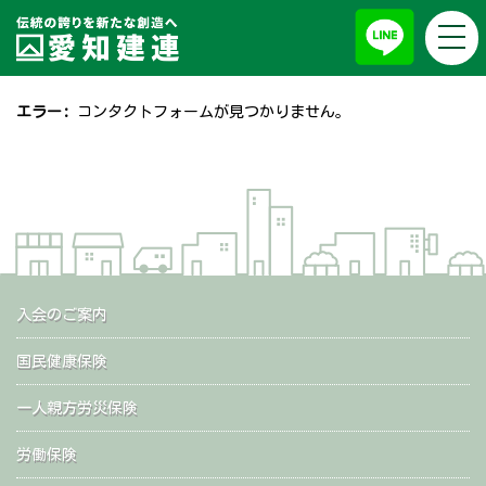
togg
福利厚生施設利用補助券
navi
エラー:
コンタクトフォームが見つかりません。
入会のご案内
国民健康保険
一人親方労災保険
労働保険